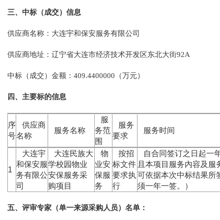
三、中标（成交）信息
供应商名称：大连宇和保安服务有限公司
供应商地址：辽宁省大连市经济技术开发区东北大街92A
中标（成交）金额：409.4400000（万元）
四、主要标的信息
服
序
供应商
服务
服务名称
务范
服务时间
号
名称
要求
围
大连宇
大连民族大
物
按招
自合同签订之日起一年
和保安服
学校园物业
业安
标文件
且本项目服务内容及服
1
务有限公
安保服务采
保服
要求执
可依据本次中标结果所
司
购项目
务
行
须一年一签。）
五、评审专家（单一来源采购人员）名单：