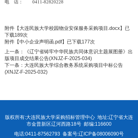
电 话： 0411-82820228
附件【
大连民族大学校园物业安保服务采购项目.docx
】已
下载
189
次
附件【
中小企业声明函.pdf
】已下载
177
次
上一条：
《辽宁省铸牢中华民族共同体意识主题展图册》出
版项目成交结果公告(XNJZ-F-2025-034)
下一条：
大连民族大学综合教务系统采购项目中标公告
(XNJZ-F-2025-032)
版权所有:大连民族大学采购招标管理中心 地址:辽宁省大连
市金普新区辽河西路18号 邮编:116600
电话:0411-87562793 备案号:辽ICP备08006090号