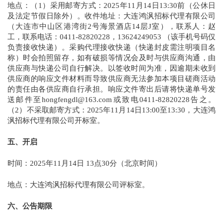
地点：（1）采用邮寄方式：2025年11月14日13:30前（公休日
及法定节假日除外）。收件地址：大连鸿沨招标代理有限公司
（大连市中山区港湾街2号海景酒店14层J室），联系人：赵
工，联系电话：0411-82820228，13624249053 （该手机号码仅
负责接收快递）。采购代理接收快递（快递封皮需注明项目名
称）时会拍照留存，如有破损等情况会及时与供应商沟通，由
供应商与快递公司自行解决。以签收时间为准，因逾期未收到
供应商的响应文件材料而导致供应商无法参加本项目磋商活动
的责任由各供应商自行承担。响应文件寄出后请将快递单号发
送邮件至hongfengdl@163.com或致电0411-82820228告之。
（2）不采取邮寄方式：2025年11月14日13:00至13:30，大连鸿
沨招标代理有限公司开标室。
五、开启
时间：2025年11月14日 13点30分（北京时间）
地点：大连鸿沨招标代理有限公司评标室。
六、公告期限