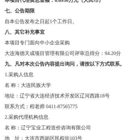
本项目代理费总金额：
0.
6930
万元（人民币）
七、公告期限
自本公告发布之日起
1个工作日。
八、其它补充事宜
本项目专门面向中小企业采购
大连海德天成项目管理有限公司
评审总得分：
94.20
分
九、凡对本次公告内容提出询问，请按以下方式联系。
1.采购人信息
名
称：大连民族大学
地址：辽宁省大连经济技术开发区辽河西路
18号
联系方式：程老师
0411-87565775
2.采购代理机构信息
名
称：辽宁宝业工程造价咨询有限公司
地 址：大连市西岗区民权街
103号